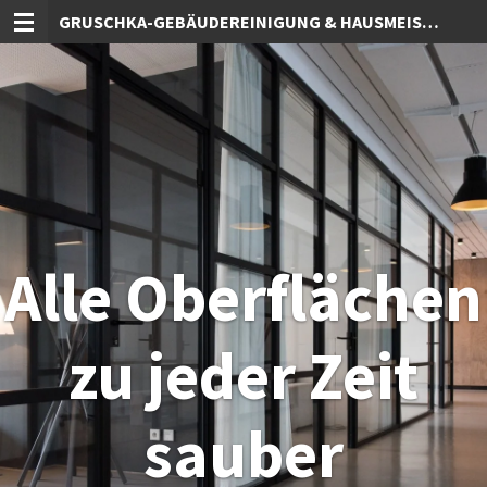
GRUSCHKA-GEBÄUDEREINIGUNG & HAUSMEISTERSERVICE
Zum
Hauptinhalt
springen
Alle Oberflächen
zu jeder Zeit
sauber